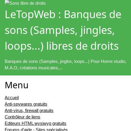
LeTopWeb : Banques de
sons (Samples, jingles,
loops...) libres de droits
Banques de sons (Samples, jingles, loops...) Pour Home studio,
M.A.O, créations musicales,...
Menu
Accueil
Anti-spywares gratuits
Anti-virus, firewall gratuits
Contrôleur de liens
Editeurs HTML wysiwyg gratuits
Forums d'aide - Sites spécialisés